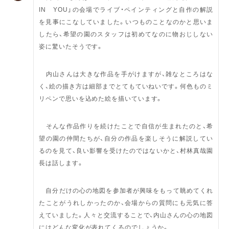
IN YOU」の会場でライブ・ペインティングと自作の解説
を見事にこなしていました。いつものことなのかと思いま
したら、希望の園のスタッフは初めてなのに物おじしない
姿に驚いたそうです。
内山さんは大きな作品を手がけますが、雑なところはな
く、絵の描き方は細部までとてもていねいです。何色ものミ
木下真
リペンで思いを込めた絵を描いています。
(公開日 2025-12-09)
(更新日 2025-12-09)
そんな作品作りを続けたことで自信が生まれたのと、希
望の園の仲間たちが、自分の作品を楽しそうに解説してい
るのを見て、良い影響を受けたのではないかと、村林真哉園
長は話します。
自分だけの心の地図を参加者が興味をもって眺めてくれ
たことがうれしかったのか、会場からの質問にも元気に答
えていました。人々と交流することで、内山さんの心の地図
にはどんな変化が表れてくるのでしょうか。