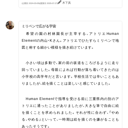
木下真
(公開日 2024-03-09)
(更新日 2025-07-27)
ミリペンで広がる宇宙
希望の園の村林園長が主宰する、アトリエHuman
Elementの内山・Kさん。アトリエでひたすらミリペンで地
図と称する細かい模様を描き続けています。
小さい頃は多動で、家の前の坂道をころげるように走り
回っていました。母親によれば行動が落ち着いてきたのは
小学校の高学年だと言います。学校生活では辛いこともあ
りましたが、絵を描くことは楽しいと感じていました。
Human Elementで指導を受ける前に三重県内の別のア
トリエに通ったことがありましたが、大きな筆で自由に絵
を描くことを求められました。それが性に合わず、「やめ
る、やめる」といって、一時期は絵を描くのを嫌がることも
あったそうです。