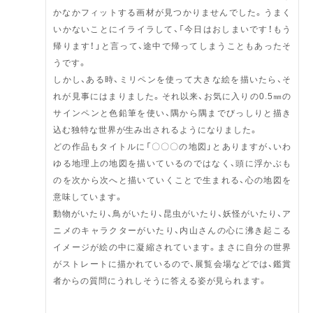
かなかフィットする画材が見つかりませんでした。うまく
いかないことにイライラして、「今日はおしまいです！もう
帰ります！」と言って、途中で帰ってしまうこともあったそ
うです。
しかし、ある時、ミリペンを使って大きな絵を描いたら、そ
れが見事にはまりました。それ以来、お気に入りの0.5㎜の
サインペンと色鉛筆を使い、隅から隅までびっしりと描き
込む独特な世界が生み出されるようになりました。
どの作品もタイトルに「〇〇〇の地図」とありますが、いわ
ゆる地理上の地図を描いているのではなく、頭に浮かぶも
のを次から次へと描いていくことで生まれる、心の地図を
意味しています。
動物がいたり、鳥がいたり、昆虫がいたり、妖怪がいたり、ア
ニメのキャラクターがいたり、内山さんの心に沸き起こる
イメージが絵の中に凝縮されています。まさに自分の世界
がストレートに描かれているので、展覧会場などでは、鑑賞
者からの質問にうれしそうに答える姿が見られます。