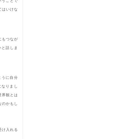
いうことで
てはいけな
にもつなが
いと話しま
ように自分
になりまし
世界観とは
なのかもし
受け入れる