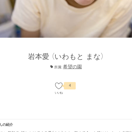
岩本愛
（いわもと まな）
希望の園
所属:
4
んの紹介