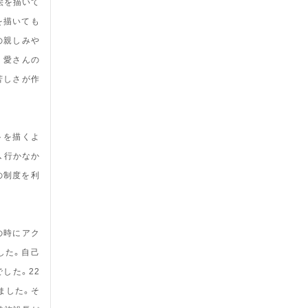
絵を描いて
を描いても
の親しみや
。愛さんの
苦しさが作
トを描くよ
、行かなか
の制度を利
の時にアク
した。自己
した。22
ました。そ