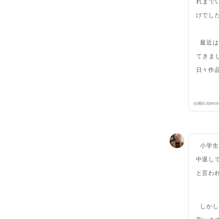
れまで
けでし
最近は
てきま
日々作
(公開日 2024-03-
小学生
中退し
と言わ
しかし