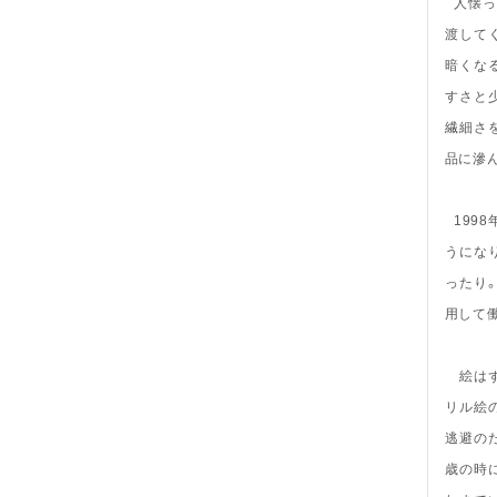
人懐っ
渡して
暗くな
すさと
繊細さ
品に滲
199
うにな
ったり
用して
絵はず
リル絵
逃避の
歳の時