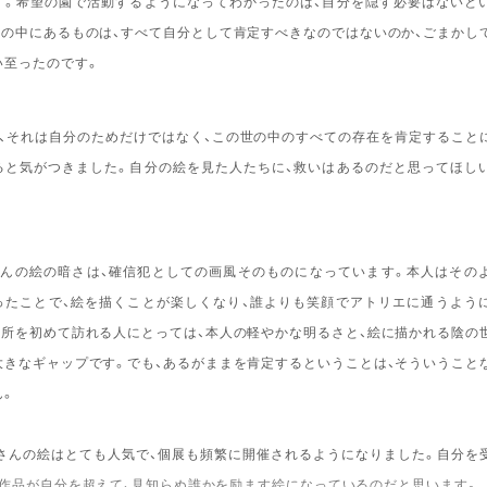
す。希望の園で活動するようになってわかったのは、自分を隠す必要はないと
分の中にあるものは、すべて自分として肯定すべきなのではないのか、ごまかし
い至ったのです。
、それは自分のためだけではなく、この世の中のすべての存在を肯定すること
ると気がつきました。自分の絵を見た人たちに、救いはあるのだと思ってほし
んの絵の暗さは、確信犯としての画風そのものになっています。本人はその
ったことで、絵を描くことが楽しくなり、誰よりも笑顔でアトリエに通うよう
業所を初めて訪れる人にとっては、本人の軽やかな明るさと、絵に描かれる陰の
大きなギャップです。でも、あるがままを肯定するということは、そういうこと
ん。
さんの絵はとても人気で、個展も頻繁に開催されるようになりました。自分を
、作品が自分を超えて、見知らぬ誰かを励ます絵になっているのだと思います。