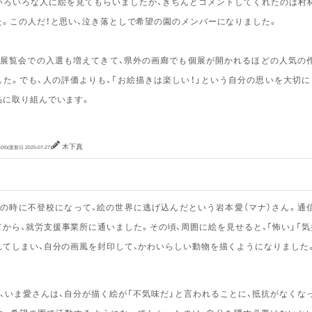
いろいろな人に絵を見てもらいましたが、きちんとコメントしてくれたのは村
た。この人だ！と思い、泣き落としで希望の園のメンバーになりました。
展覧会での入選も増えてきて、県外の画廊でも個展が開かれるほどの人気の
した。でも、人の評価よりも、「お絵描きは楽しい！」という自分の思いを大切に
品に取り組んでいます。
木下真
09)
(更新日 2025-07-27)
の時に不登校になって、絵の世界に逃げ込んだという岩本愛（マナ）さん。通
てから、就労支援事業所に通いました。その頃、周囲に絵を見せると、「怖い」「気
れてしまい、自分の画風を封印して、かわいらしい動物を描くようになりました
、いま愛さんは、自分が描く絵が「不気味だ」と言われることに、抵抗がなくな