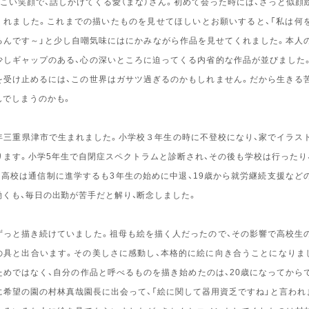
こい笑顔で、話しかけてくる愛（まな）さん。初めて会った時には、さっと似顔
くれました。これまでの描いたものを見せてほしいとお願いすると、「私は何
るんです～」と少し自嘲気味にはにかみながら作品を見せてくれました。本人
少しギャップのある、心の深いところに迫ってくる内省的な作品が並びました
を受け止めるには、この世界はガサツ過ぎるのかもしれません。だから生きる
んでしまうのかも。
8年三重県津市で生まれました。小学校３年生の時に不登校になり、家でイラス
ります。小学5年生で自閉症スペクトラムと診断され、その後も学校は行ったり
。高校は通信制に進学するも3年生の始めに中退、19歳から就労継続支援など
働くも、毎日の出勤が苦手だと解り、断念しました。
っと描き続けていました。祖母も絵を描く人だったので、その影響で高校生
の具と出合います。その美しさに感動し、本格的に絵に向き合うことになりま
ためではなく、自分の作品と呼べるものを描き始めたのは、20歳になってからで
に希望の園の村林真哉園長に出会って、「絵に関して器用資乏ですね」と言われ