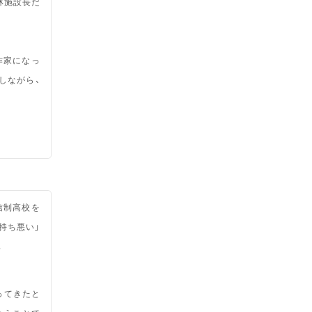
林施設長だ
作家になっ
しながら、
信制高校を
持ち悪い」
。
ってきたと