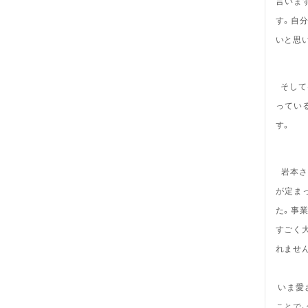
言いま
す。自
いと思
そして
ってい
す。
岩本さ
が定ま
た。事
すごく
れませ
いま愛
ことで